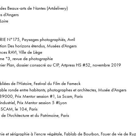
des Beaux-arts de Nantes (Artdelivery)
s d’Angers
Loire
E N°175, Paysages photographiés, Avril
tion Des horizons étendus, Musées d’Angers
es RAVI, Ville de Liège
e °3, revue de photographie
er Plan, dossier consacré au CIP, Artpress HS #52, novembre 2019
iées de l'Histoire, Festival du Film de Fameck
Table ronde entre habitants, photographes et architectes, Musée d’Angers
89000, Prix Mentor session #1, La Scam, Paris
industriel, Prix Mentor session 5 #Lyon
 SCAM, le 104, Paris
e l’Architecture et du Patrimoine, Paris
ie et sérigraphie à l’encre végétale, Fablab de Bourbon, Foyer de vie de Ruz