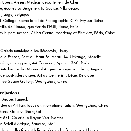
 Cours, Ateliers Médicis, département du Cher
e, écolieu La Bergerie x La Source, Villarceaux
I, Liège, Belgique
ollège International de Photographie (CIP), Ivry-sur-Seine
lle de Nantes, quartier de l’EUR, Rome, Italie
s le parc monde, China Central Academy of Fine Arts, Pékin, Chine
 Galerie municipale Les Réservoirs, Limay
e la Fensch, Parc du Haut-Fourneau U4, Uckange, Moselle
itoires, des regards, 44 Gassendi, Agence 360, Paris
 Artothèque des Musées d’Angers, Le Repaire Urbain, Angers
 post-sidérurgique, Art au Centre #4, Liège, Belgique
 Free Space Gallery, Guangzhou, Chine
Projections
lm Arabe, Fameck
uates Art Fair, focus on international artists, Guangzhou, Chine
Santu Gallery, Shanghai
rt #31, Galerie Le Rayon Vert, Nantes
 Soleil d’Afrique, Bamako, Mali
e la collection artdelivery, école des Beaux-arts, Nantes