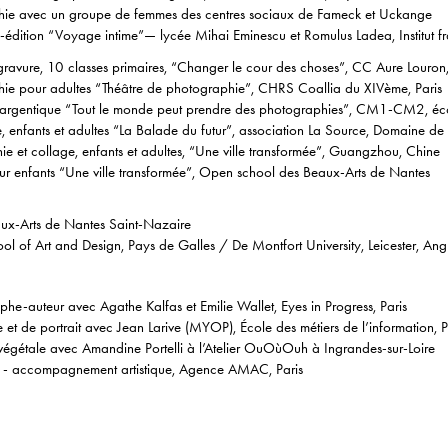
hie avec un groupe de femmes des centres sociaux de Fameck et Uckange
édition “Voyage intime”— lycée Mihai Eminescu et Romulus Ladea, Institut f
gravure, 10 classes primaires, “Changer le cour des choses”, CC Aure Louro
hie pour adultes “Théâtre de photographie”, CHRS Coallia du XIVème, Paris
 argentique “Tout le monde peut prendre des photographies”, CM1-CM2, éco
, enfants et adultes “La Balade du futur”, association La Source, Domaine de
e et collage, enfants et adultes, “Une ville transformée”, Guangzhou, Chine
ur enfants “Une ville transformée”, Open school des Beaux-Arts de Nantes
ux-Arts de Nantes Saint-Nazaire
l of Art and Design, Pays de Galles / De Montfort University, Leicester, Angl
he-auteur avec Agathe Kalfas et Emilie Wallet, Eyes in Progress, Paris
t de portrait avec Jean Larive (MYOP), École des métiers de l’information, P
végétale avec Amandine Portelli à l’Atelier OuOùOuh à Ingrandes-sur-Loire
- accompagnement artistique, Agence AMAC, Paris