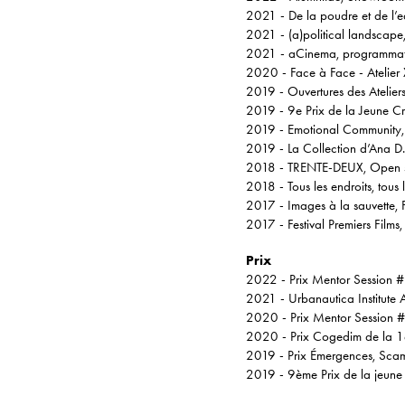
2021 - De la poudre et de l’eau
2021 - (a)political landscap
2021 - aCinema, programmatio
2020 - Face à Face - Atelier 
2019 - Ouvertures des Ateliers
2019 - 9e Prix de la Jeune Cr
2019 - Emotional Community, 
2019 - La Collection d’Ana D
2018 - TRENTE-DEUX, Open s
2018 - Tous les endroits, tous
2017 - Images à la sauvette, F
2017 - Festival Premiers Films
Prix
2022 - Prix Mentor Session #1 
2021 - Urbanautica Institute A
2020 - Prix Mentor Session #5
2020 - Prix Cogedim de la 1è
2019 - Prix Émergences, Scam
2019 - 9ème Prix de la jeune 