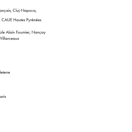
rançais, Cluj-Napoca,
n, CAUE Hautes Pyrénées
le Alain Fournier, Nançay
 Villarceaux
eterre
aris