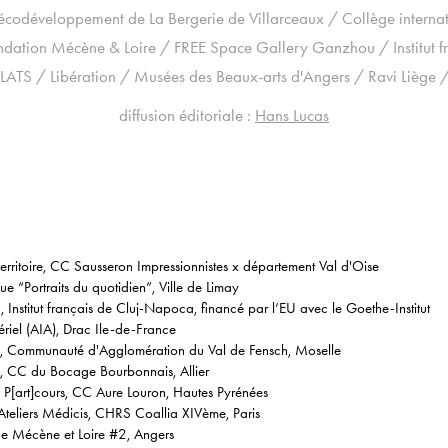
'écodéveloppement de La Bergerie de Villarceaux /
Collège interna
ndation Mécène & Loire /
FREE Space Gallery Ganzhou /
Institut
ATS / Libération / Musées des Beaux-arts d'Angers / Ravi Liège
diffusion éditoriale :
Hans Lucas
ritoire, CC Sausseron Impressionnistes x département Val d'Oise
 “Portraits du quotidien”, Ville de Limay
Institut français de Cluj-Napoca, financé par l’EU avec le Goethe-Institut
riel (AIA), Drac Ile-de-France
re, Communauté d'Agglomération du Val de Fensch, Moselle
e, CC du Bocage Bourbonnais, Allier
e P[art]cours, CC Aure Louron, Hautes Pyrénées
eliers Médicis, CHRS Coallia XIVème, Paris
e Mécène et Loire #2, Angers