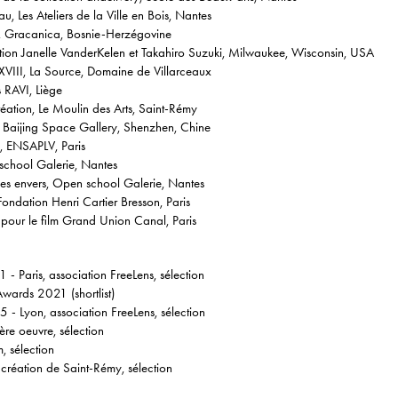
, Les Ateliers de la Ville en Bois, Nantes
e, Gracanica, Bosnie-Herzégovine
n Janelle VanderKelen et Takahiro Suzuki, Milwaukee, Wisconsin, USA
XVIII, La Source, Domaine de Villarceaux
 RAVI, Liège
éation, Le Moulin des Arts, Saint-Rémy
Baijing Space Gallery, Shenzhen, Chine
., ENSAPLV, Paris
chool Galerie, Nantes
 les envers, Open school Galerie, Nantes
ondation Henri Cartier Bresson, Paris
, pour le film Grand Union Canal, Paris
- Paris, association FreeLens, sélection
wards 2021 (shortlist)
 - Lyon, association FreeLens, sélection
re oeuvre, sélection
, sélection
création de Saint-Rémy, sélection