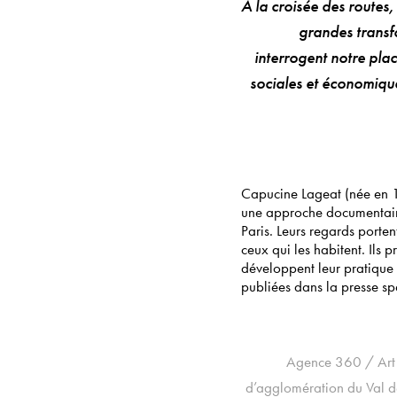
​À la croisée des routes
grandes transf
interrogent notre pla
sociales et économique
Capucine Lageat (née en 1
une approche documentaire.
Paris. Leurs regards porten
ceux qui les habitent. Ils 
développent leur pratique 
publiées dans la presse spé
Agence 360 / Art 
d’agglomération du Val 