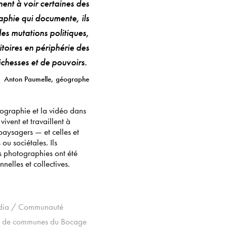
nent à voir certaines des
aphie qui documente, ils
es mutations politiques,
itoires en périphérie des
ichesses et de pouvoirs.
Anton Paumelle, géographe
ographie et la vidéo dans
vent et travaillent à
 paysagers — et celles et
s ou sociétales.
Ils
s photographies ont été
nelles et collectives.
Media / Communauté
 de communes du Bocage