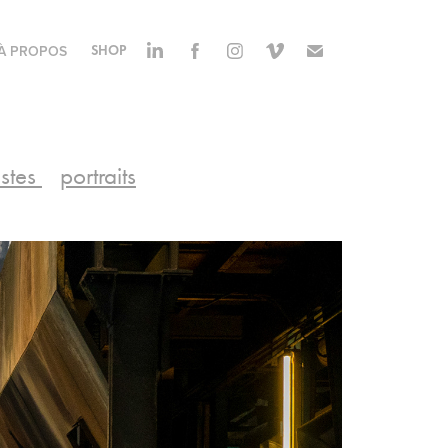
À PROPOS
SHOP
istes
portraits